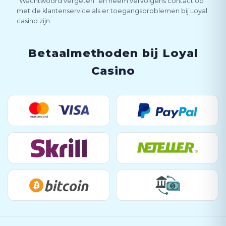
"Wachtwoord vergeten" en neem vervolgens contact op
met de klantenservice als er toegangsproblemen bij Loyal
casino zijn.
Betaalmethoden bij Loyal
Casino