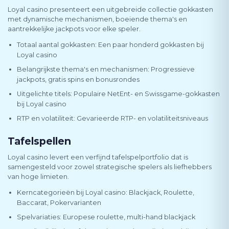
Loyal casino presenteert een uitgebreide collectie gokkasten
met dynamische mechanismen, boeiende thema's en
aantrekkelijke jackpots voor elke speler.
Totaal aantal gokkasten: Een paar honderd gokkasten bij
Loyal casino
Belangrijkste thema's en mechanismen: Progressieve
jackpots, gratis spins en bonusrondes
Uitgelichte titels: Populaire NetEnt- en Swissgame-gokkasten
bij Loyal casino
RTP en volatiliteit: Gevarieerde RTP- en volatiliteitsniveaus
Tafelspellen
Loyal casino levert een verfijnd tafelspelportfolio dat is
samengesteld voor zowel strategische spelers als liefhebbers
van hoge limieten.
Kerncategorieën bij Loyal casino: Blackjack, Roulette,
Baccarat, Pokervarianten
Spelvariaties: Europese roulette, multi-hand blackjack