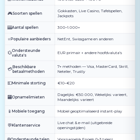
Gokkasten, Live Casino, Tafelspellen,
🎮
Soorten spellen
Jackpots
🎰
Aantal spellen
300–1.000+
⭐
Populaire aanbieders
NetEnt, Swissgame en anderen
Ondersteunde
💱
EUR primair + andere hoofdvaluta's
valuta's
7+ methoden — Visa, MasterCard, Skrill,
Beschikbare
💳
betaalmethoden
Neteller, Trustly
💵
Minimale storting
€10–€20
Dagelijks: €50.000, Wekelijks: varieert,
🏧
Opnamelimieten
Maandelijks: varieert
📱
Mobiele toegang
Mobiel geoptimaliseerd instant-play
Live chat & e-mail (uitgebreide
💬
Klantenservice
openingstijden)
🌐
Ondersteunde talen
Voornamelijk Engels (1–3 talen)