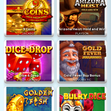
9 Coins
Arizona Heist: Hold and Win
JACKPOT
PLAYSON
Dice & Drop
Gold Fever Buy Bonus
TADA GAMING
NOVOMATIC