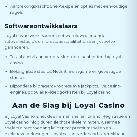
Aantrekkingskracht: Snel-te-spelen opties met eenvoudige
regels
Softwareontwikkelaars
Loyal casino werkt samen met wereldwijd erkende
softwarestudio's om prestatiestabiliteit en eerlijk spel te
garanderen.
Totaal aantal aanbieders: Meerdere aanbieders bij Loyal
casino
Belangrijkste studios: NetEnt, Swissgame en gevestigde
studio's
Bijzondere bijdragen: Progressieve jackpots, live casino-
engines, populaire videogokkasten bij Loyal casino
Aan de Slag bij Loyal Casino
Bij Loyal Casino is het deelnemen snel en lonend. Registratie en
Loyal casino inlog duren slechts enkele minuten, waarmee
spelers direct toegang krijgen tot premiumspellen en
exclusieve beloningen. Loyal casino Nederland is bereikbaar